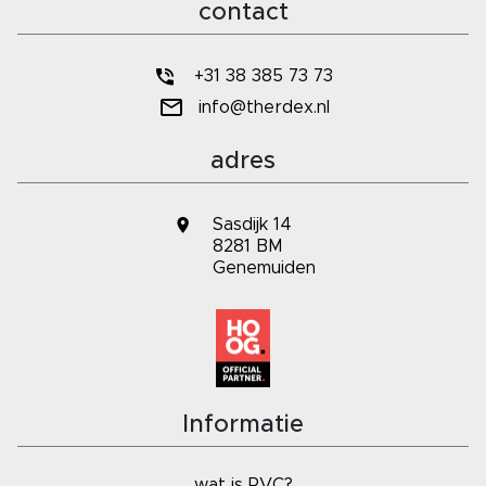
contact
+31 38 385 73 73
info@therdex.nl
adres
Sasdijk 14
8281 BM
Genemuiden
Informatie
wat is PVC?