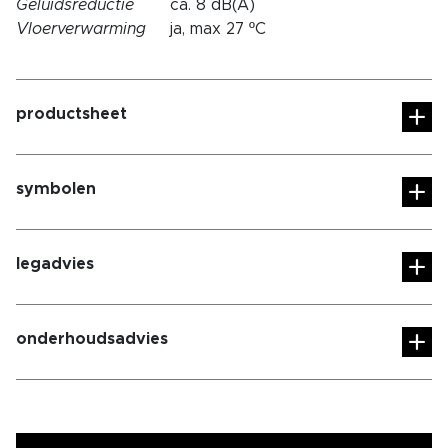
Geluidsreductie
ca. 8 dB(A)
Vloerverwarming
ja, max 27 ºC
productsheet
symbolen
legadvies
onderhoudsadvies