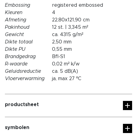
Embossing
registered embossed
Kleuren
4
Afmeting
22,80x121,90 cm
Pakinhoud
12 st. | 3,345 m²
Gewicht
ca. 4315 g/m²
Dikte totaal
2,50 mm
Dikte PU
0,55 mm
Brandgedrag
Bfl-S1
R-waarde
0,02 m² k/w
Geluidsreductie
ca. 5 dB(A)
Vloerverwarming
ja, max 27 ºC
productsheet
symbolen