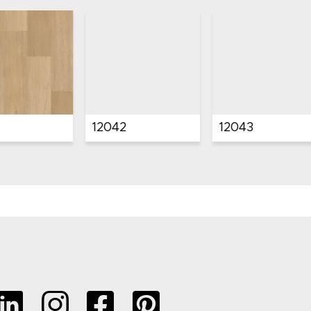
6541
6542