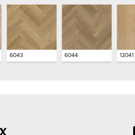
12042
12043
12044