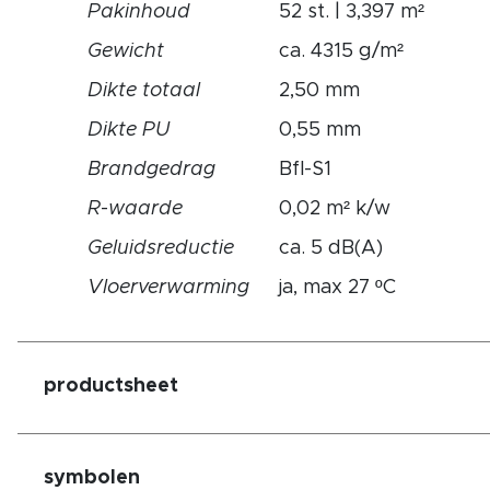
Pakinhoud
52 st. | 3,397 m²
Gewicht
ca. 4315 g/m²
Dikte
totaal
2,50 mm
Dikte
PU
0,55 mm
Brandgedrag
Bfl-S1
R
-
waarde
0,02 m² k/w
Geluidsreductie
ca. 5 dB(A)
Vloerverwarming
ja, max 27 ºC
productsheet
symbolen