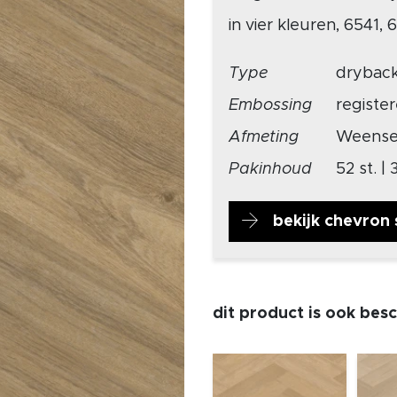
in vier kleuren, 6541,
Type
drybac
Embossing
registe
Afmeting
Weense
Pakinhoud
52 st. |
bekijk chevron 
dit product is ook bes