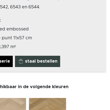
 6542, 6543 en 6544
.
k
red embossed
 punt 11x57 cm
 3,397 m²
serie
staal bestellen
chikbaar in de volgende kleuren