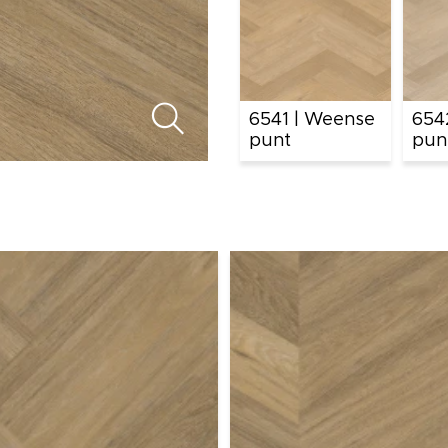
6541 | Weense
654
punt
pun