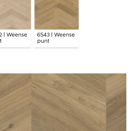
2 | Weense
6543 | Weense
t
punt