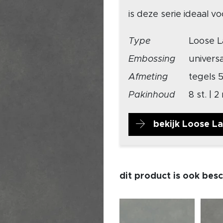
is deze serie ideaal 
Type
Loose L
Embossing
univers
Afmeting
tegels 
Pakinhoud
8 st. | 2
bekijk Loose L
dit product is ook bes