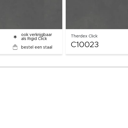
ook verkrijgbaar
Therdex Click
als Rigid Click
C10023
bestel een staal