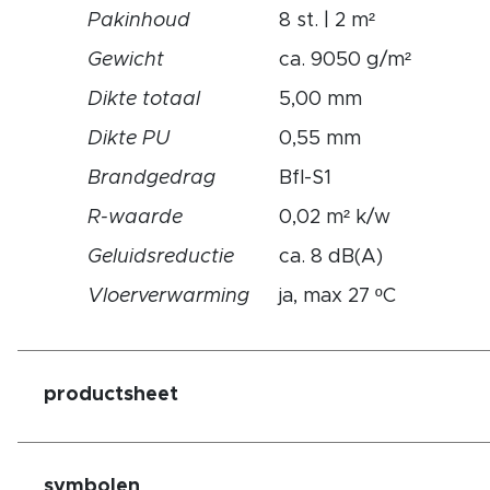
Pakinhoud
8 st. | 2 m²
Gewicht
ca. 9050 g/m²
Dikte totaal
5,00 mm
Dikte PU
0,55 mm
Brandgedrag
Bfl-S1
R-waarde
0,02 m² k/w
Geluidsreductie
ca. 8 dB(A)
Vloerverwarming
ja, max 27 ºC
productsheet
symbolen