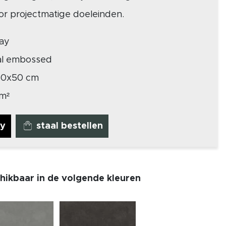
voor projectmatige doeleinden.
ay
al embossed
50x50 cm
 m²
ay
staal bestellen
chikbaar in de volgende kleuren