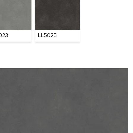
023
LL5025