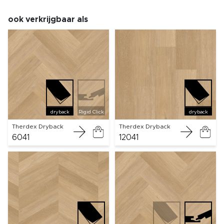
ook verkrijgbaar als
dryback
Rigid Click
dryback
Therdex Dryback
Therdex Dryback
6041
12041