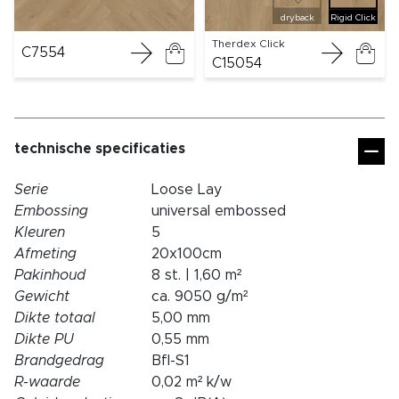
dryback
Rigid Click
Therdex Click
C7554
C15054
technische specificaties
Serie
Loose Lay
Embossing
universal embossed
Kleuren
5
Afmeting
20x100cm
Pakinhoud
8 st. | 1,60 m²
Gewicht
ca. 9050 g/m²
Dikte totaal
5,00 mm
Dikte PU
0,55 mm
Brandgedrag
Bfl-S1
R-waarde
0,02 m² k/w