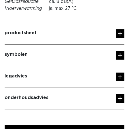
Geluidsreductie
ca. 8 dB(A)
Vloerverwarming
ja, max 27 ºC
productsheet
symbolen
legadvies
onderhoudsadvies