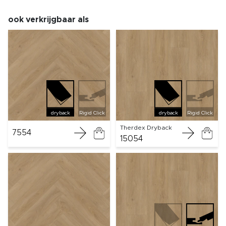
ook verkrijgbaar als
dryback
Rigid Click
dryback
Rigid Click
Therdex Dryback
7554
15054