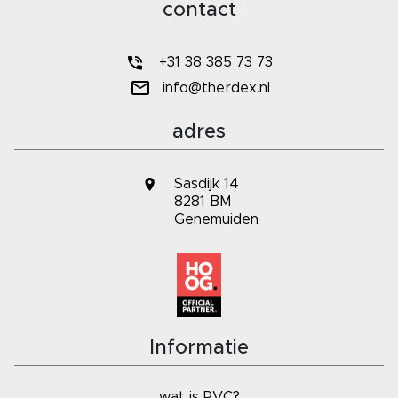
contact
+31 38 385 73 73
info@therdex.nl
adres
Sasdijk 14
8281 BM
Genemuiden
Informatie
wat is PVC?