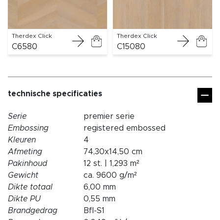
Therdex Click
Therdex Click
C6580
C15080
technische specificaties
Serie
premier serie
Embossing
registered embossed
Kleuren
4
Afmeting
74,30x14,50 cm
Pakinhoud
12 st. | 1,293 m²
Gewicht
ca. 9600 g/m²
Dikte totaal
6,00 mm
Dikte PU
0,55 mm
Brandgedrag
Bfl-S1