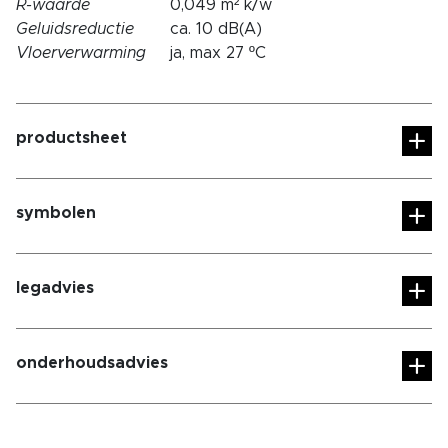
R-waarde
0,049 m² k/w
Geluidsreductie
ca. 10 dB(A)
Vloerverwarming
ja, max 27 ºC
productsheet
symbolen
legadvies
onderhoudsadvies