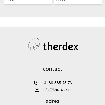
7582
7583
contact
+31 38 385 73 73
info@therdex.nl
adres