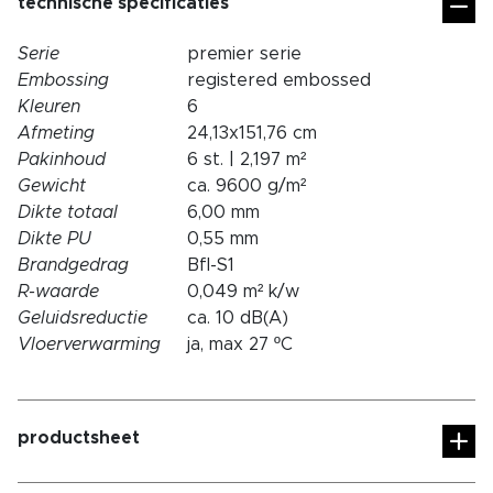
technische specificaties
Serie
premier serie
Embossing
registered embossed
Kleuren
6
Afmeting
24,13x151,76 cm
Pakinhoud
6 st. | 2,197 m²
Gewicht
ca. 9600 g/m²
Dikte totaal
6,00 mm
Dikte PU
0,55 mm
Brandgedrag
Bfl-S1
R-waarde
0,049 m² k/w
Geluidsreductie
ca. 10 dB(A)
Vloerverwarming
ja, max 27 ºC
productsheet