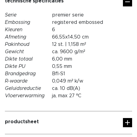
technische specificaties
Serie
premier serie
Embossing
registered embossed
Kleuren
6
Afmeting
66,55x14,50 cm
Pakinhoud
12 st. | 1,158 m²
Gewicht
ca. 9600 g/m²
Dikte totaal
6,00 mm
Dikte PU
0,55 mm
Brandgedrag
Bfl-S1
R-waarde
0,049 m² k/w
Geluidsreductie
ca. 10 dB(A)
Vloerverwarming
ja, max 27 ºC
productsheet