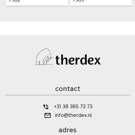
7582
7583
contact
+31 38 385 73 73
info@therdex.nl
adres