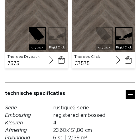
dryback
Rigid Click
dryback
Rigid Click
Therdex Dryback
Therdex Click
7575
C7575
technische specificaties
Serie
rustique2 serie
Embossing
registered embossed
Kleuren
4
Afmeting
23,60x151,80 cm
Pakinhoud
6 st. | 2,139 m²