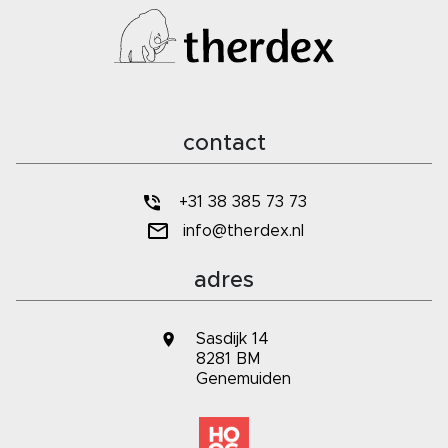
contact
+31 38 385 73 73
info@therdex.nl
adres
Sasdijk 14
8281 BM
Genemuiden