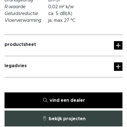
R-waarde
0,02 m² k/w
Geluidsreductie
ca. 5 dB(A)
Vloerverwarming
ja, max 27 ºC
productsheet
legadvies
vind een dealer
bekijk projecten