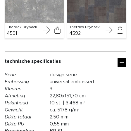
Therdex Dryback
Therdex Dryback
4591
4592
technische specificaties
Serie
design serie
Embossing
universal embossed
Kleuren
3
Afmeting
22,80x151,70 cm
Pakinhoud
10 st. | 3,468 m²
Gewicht
ca. 5178 g/m²
Dikte totaal
2,50 mm
Dikte PU
0,55 mm
Brandgedrag
Bfl-S1