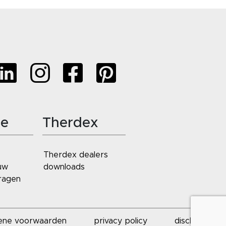
ie
Therdex
Therdex dealers
uw
downloads
ragen
ene voorwaarden
privacy policy
disclaimer