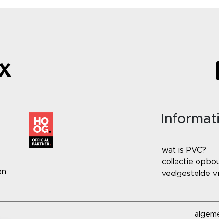
Informat
wat is PVC?
collectie opbo
en
veelgestelde v
algem