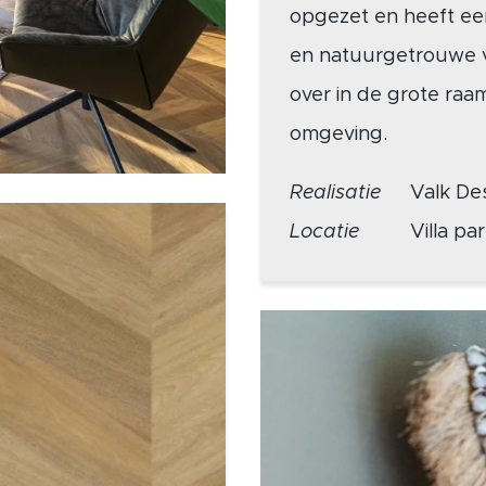
opgezet en heeft een
en natuurgetrouwe v
over in de grote raam
omgeving.
Realisatie
Valk De
Locatie
Villa pa