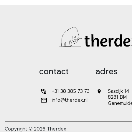
contact
adres
+31 38 385 73 73
Sasdijk 14
8281 BM
info@therdex.nl
Genemuid
Copyright © 2026 Therdex