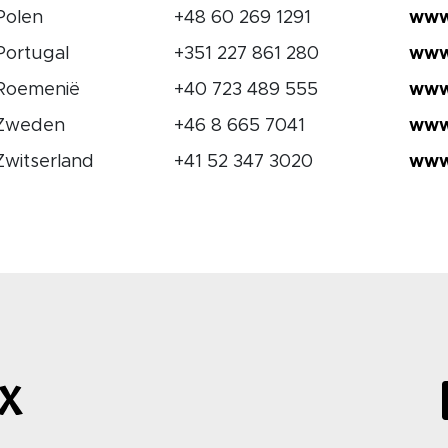
Polen
+48 60 269 1291
www
Portugal
+351 227 861 280
www
Roemenië
+40 723 489 555
www
Zweden
+46 8 665 7041
www
Zwitserland
+41 52 347 3020
www