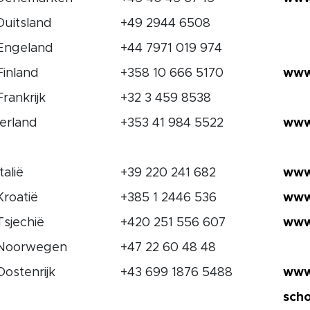
Duitsland
+49 2944 6508
Engeland
+44 7971 019 974
Finland
+358 10 666 5170
www
Frankrijk
+32 3 459 8538
Ierland
+353 41 984 5522
www.
Italië
+39 220 241 682
www
Kroatië
+385 1 2446 536
www
Tsjechië
+420 251 556 607
www
Noorwegen
+47 22 60 48 48
Oostenrijk
+43 699 1876 5488
www
sch